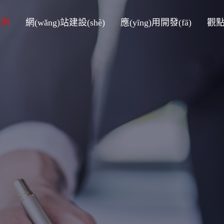
案例
案例
網(wǎng)站建設(shè)
應(yīng)用開發(fā)
觀點(
網(wǎng)站建設(shè)
應(yīng)用開發(fā)
觀點(
網(wǎng)站建設(shè)案例
品牌官網(wǎng)設(shè)計
電商/商城開發(fā)
微信開發(fā
大策略營(yí
微信公眾號(hà
我們更好的作品,永遠(yuǎn)是
(jì)
付費(fèi)/社交/新零售/直播電
10億微信活躍
(wǎng)站
功能定制
下一個(gè)
商我們緊跟潮流
(dá)
銷輔助
品牌配色 個(gè)性化設(shè)計
細(xì)節(jié
(jì)
(wǎng)站的結(
了解更多
了解更多
了解更多
了解更多
了解更多
了解更多
在線教育
APP/應(yīng
外貿(mào)網(wǎng)站建設
在線網(wǎng)校、在線
企業(yè)網(
發(fā)
培訓(xùn)直播
(shè)
(shè)
9年開發(fā)經(jī
注app開發(fā)
專注GOOGLE搜索算法開發
響應(yīng)式開