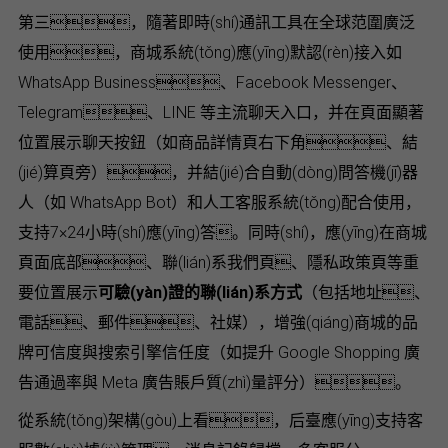
第三，隨著即時(shí)通訊工具在全球范圍廣泛
使用，商城系統(tǒng)應(yīng)默認(rèn)接入如
WhatsApp Business、Facebook Messenger、
Telegram、LINE 等主流聊天入口，并在頁面顯著
位置展示聊天按鈕（如商品詳情頁右下角、結
(jié)算頁旁），并結(jié)合自動(dòng)問答機(jī)器
人（如 WhatsApp Bot）和人工客服系統(tǒng)配合使用，
支持7×24小時(shí)應(yīng)答。同時(shí)，應(yīng)在商城
頁面底部、聯(lián)系我們頁、隱私政策頁等重
要位置展示
可驗(yàn)證的聯(lián)系方式
（包括地址、
電話、郵件、社媒），增強(qiáng)商城的品
牌可信度與搜索引擎信任度（如提升 Google Shopping 廣
告通過率與 Meta 廣告賬戶質(zhì)量評分）。
從系統(tǒng)架構(gòu)上看，后臺應(yīng)支持客