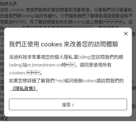
始終允許
這些 cookies 使我們能夠計算訪問量和流量來源，以便我們可以衡量和
改進我們網(wǎng)站的性能。它們幫助我們了解哪些頁面受歡迎和不
受歡迎，并了解訪問者如何在網(wǎng)站上移動。這
些 cookies 收集的所有信息都是匯總的，而且是匿名
的。如果您不允許這些 cookies，我們將不知道您何時訪問
了我們的網(wǎng)站，也無法監(jiān)控其性能。
我們正使用 cookies 來改善您的訪問體驗
功能性 cookies
這些 cookies 收集信息用于分析和個性化您的定向廣告體驗。您可
派迪科技非常重視您的個人隱私,當(dāng)您訪問我們的網
以使用此撥動開關(guān)來行使選擇不獲取個人信息的權(quán)
利。如果您選擇關(guān)閉，我們將無法向您提供個性化廣
(wǎng)站m.bmwdream.cn時，請同意使用所有
告，也不會將您的個人信息交給任何第三方。
cookies 。
定位 Cookies
如果您想詳細了解我們?nèi)绾问褂胏ookies請訪問我們的
這些 cookies 可能由我們的廣告合作伙伴通過我們的網(wǎng)站設(shè)
置。這些公司可能會使用它們來建立您的興趣檔案，并在其他網
《隱私政策》
(wǎng)站上向您展示相關(guān)廣告。它們不直接存儲個人
信息，而是基于唯一標(biāo)識您的瀏覽器和互聯(lián)網
接受 √
(wǎng)設(shè)備。如果您不允許使用這些 cookie，您將體驗到
較少針對性的廣告。
確定