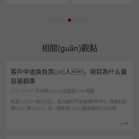
相關(guān)觀點
客戶中途換負責(zé)人，項目為什么最
容易翻車
2026-03-24
杭州網(wǎng)站建設(shè)專題
負責(zé)人一換，最先變的不是進度，而是判斷
標(biāo)準(zhǔn)。前一個負責(zé)人覺得這個方向沒問
題，新接手的人往往會從頭審視一遍：結(jié)構(gòu)合
不合理，風(fēng)格是不是自己想要的，內
(nèi)容有沒有偏差。只要一句“我再看看”，項目
節(jié)奏就很容易被打斷。