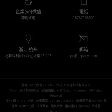
企業(yè)微信
電話
即刻咨詢
18767136501
浙江·杭州
郵箱
北軟科創(chuàng)大廈2F-203
pd@hzpady.com
版權(quán)所有 ? 2008-2026 杭州派迪科技有限公司
Copyright ? 杭州網(wǎng)站建設(shè)公司 m.bmwdream.cn All Rights
Reserved
浙ICP備14029905號
公安備案:33010802008411
軟著登字第3457658號
營業(yè)執(zhí)照
法律聲明
隱私政策
獲取畫冊
網(wǎng)站地圖
sitemap.xml