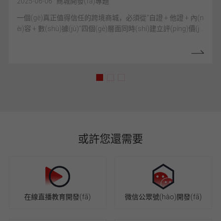
2025-06-06
商城開發(fā)專題
d
一個(gè)真正值得信任的跨境商城，必須從“自證 + 他證 + 內(n
èi)容 + 數(shù)據(jù)”四個(gè)層面同時(shí)建立評(píng)價(ji
à)生態(tài)，讓用戶幫你說話、讓平臺(tái)
幫你放大、讓搜索幫你背書，才能在全球用戶面前建立
p
起真實(shí)、透明、可信賴的品牌形象。
或許您還需要
在線直播教育開發(fā)
微信公眾號(hào)開發(fā)