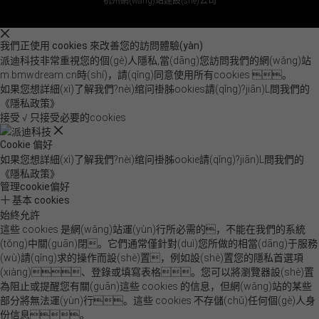
杭州網(wǎng)站建設(shè)公司
我們正使用 cookies 來改善您的訪問體驗(yàn)
派迪科技非常重視您的個(gè)人隱私,當(dāng)您訪問我們的網(wǎng)站
m.bmwdream.cn時(shí)，請(qǐng)同意使用所有cookies 。
如果您想詳細(xì)了解我們?nèi)绾问褂胏ookies請(qǐng)?jiān)L問我們的
《隱私政策》
接受 √
只接受必要的cookies
Cookie 偏好
如果您想詳細(xì)了解我們?nèi)绾问褂胏ookie請(qǐng)?jiān)L問我們的
《隱私政策》
管理cookie偏好
基本 cookies
始終允許
這些 cookies 是網(wǎng)站運(yùn)行所必需的，不能在我們的系統
(tǒng)中關(guān)閉。它們通常僅針對(duì)您所做的相當(dāng)于服務
(wù)請(qǐng)求的操作而設(shè)置，例如設(shè)置您的隱私首選項
(xiàng)、登錄或填寫表格。您可以將瀏覽器設(shè)置
為阻止或提醒您有關(guān)這些 cookies 的信息，但網(wǎng)站的某些
部分將無法運(yùn)行。這些 cookies 不存儲(chǔ)任何個(gè)人身
份信息。