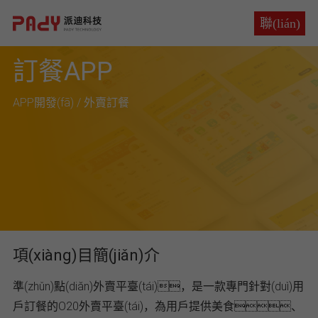
聯(lián)
聯(lián)
系
訂餐APP
系
APP開發(fā) / 外賣訂餐
項(xiàng)目簡(jiǎn)介
準(zhǔn)點(diǎn)外賣平臺(tái)，是一款專門針對(duì)用
戶訂餐的O20外賣平臺(tái)，為用戶提供美食、