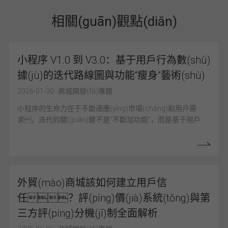
相關(guān)觀點(diǎn)
小程序 V1.0 到 V3.0：基于用戶行為數(shù)
據(jù)的迭代路線圖與功能“瘦身”藝術(shù)
2026-01-30
商城開發(fā)專題
小程序的生命力在于不斷適應(yīng)市場(chǎng)和用戶需
求。迭代的關(guān)鍵不是“不斷加功能”，而是基于用戶行
n
為數(shù)據(jù)進(jìn)行功能“瘦身”，砍掉不產(chǎn)生
價(jià)值的模塊，將資源集中在那些能帶來營(yíng)收
增長(zhǎng)的核心功能上。
I
外貿(mào)商城該如何建立用戶信
任？評(píng)價(jià)系統(tǒng)與第
三方評(píng)分機(jī)制全面解析