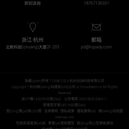
即刻咨詢
18767136501
浙江·杭州
郵箱
北軟科創(chuàng)大廈2F-203
pd@hzpady.com
版權(quán)所有 ? 2008-2026 杭州派迪科技有限公司
Copyright ? 杭州網(wǎng)站建設(shè)公司 m.bmwdream.cn All Rights
Reserved
浙ICP備14029905號(hào)
公安備案:33010802008411
軟著登字第3457658號(hào)
營(yíng)業(yè)執(zhí)照
法律聲明
隱私政策
獲取畫冊(cè)
網(wǎng)站地圖
sitemap.xml
性能與速度測(cè)試
專業(yè)案例選型
經(jīng)濟(jì)型模板建站