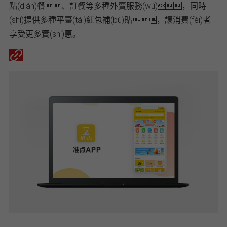
點(diǎn)餐、訂餐等多種外賣服務(wù)，同時
(shí)提供多種平臺(tái)紅包補(bǔ)貼，讓消費(fèi)者
享受更多實(shí)惠。