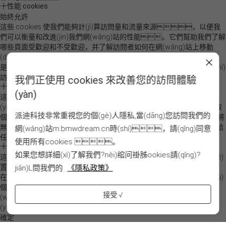
性能 cookies
始終允許
這些 cookies 使我們能夠計(jì)算訪問量和流量來源，以便我
們可以衡量和改進(jìn)我們網(wǎng)站的性能。它們幫助我們了解
哪些頁面受歡迎和不受歡迎，并了解訪問者如何在網(wǎng)站上移動
(dòng)。這些 cookies 收集的所有信息都是匯總的，而且
是匿名的。如果您不允許這些 cookies，我們將不知道您何時(shí)
訪問了我們的網(wǎng)站，也無法監(jiān)控其性能。
我們正使用 cookies 來改善您的訪問體驗
功能性 cookies
(yàn)
這些 cookies 收集信息用于分析和個(gè)性化您的定向廣告體驗
(yàn)。您可以使用此撥動(dòng)開關(guān)來行使選擇不獲取
派迪科技非常重視您的個(gè)人隱私,當(dāng)您訪問我們的
個(gè)人信息的權(quán)利。如果您選擇關(guān)閉，我們將
無法向您提供個(gè)性化廣告，也不會(huì)將您的個(gè)人信息交給
網(wǎng)站m.bmwdream.cn時(shí)，請(qǐng)同意
任何第三方。
使用所有cookies 。
定位 Cookies
如果您想詳細(xì)了解我們?nèi)绾问褂胏ookies請(qǐng)?
這些 cookies 可能由我們的廣告合作伙伴通過我們的網(wǎng)站設(shè)
置。這些公司可能會(huì)使用它們來建立您的興趣檔案，并
jiān)L問我們的
《隱私政策》
在其他網(wǎng)站上向您展示相關(guān)廣告。它們不直接存儲(chǔ)
個(gè)人信息，而是基于唯一標(biāo)識(shí)您的瀏覽器和互聯(lián)網
接受 √
(wǎng)設(shè)備。如果您不允許使用這些 cookie，您將體驗
(yàn)到較少針對(duì)性的廣告。
確定