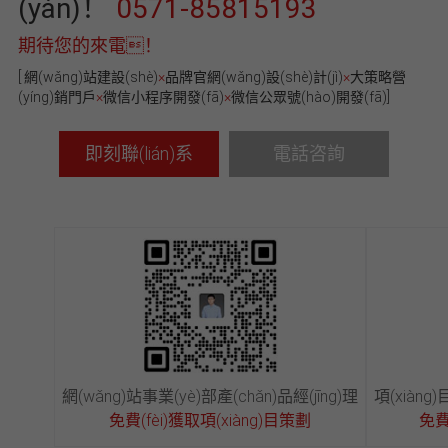
(yàn)！
0571-85815193
期待您的來電！
[
網(wǎng)站建設(shè)
×
品牌官網(wǎng)設(shè)計(jì)
×
大策略營
(yíng)銷門戶
×
微信小程序開發(fā)
×
微信公眾號(hào)開發(fā)
]
即刻聯(lián)系
電話咨詢
網(wǎng)站事業(yè)部產(chǎn)品經(jīng)理
項(xiàng)
免費(fèi)獲取項(xiàng)目策劃
免費