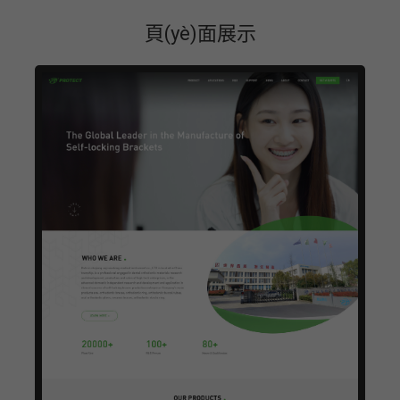
頁(yè)面展示