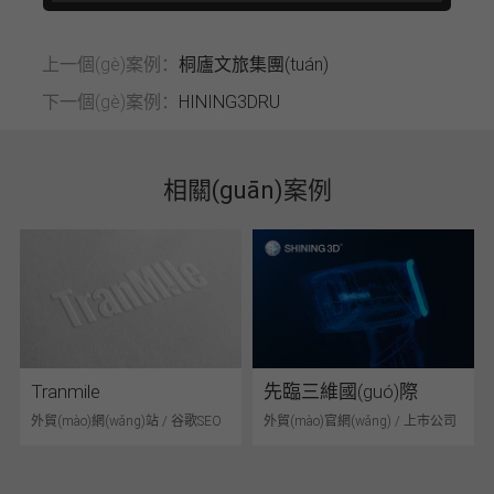
上一個(gè)案例：
桐廬文旅集團(tuán)
下一個(gè)案例：
HINING3DRU
相關(guān)案例
Tranmile
先臨三維國(guó)際
外貿(mào)網(wǎng)站 / 谷歌SEO
外貿(mào)官網(wǎng) / 上市公司