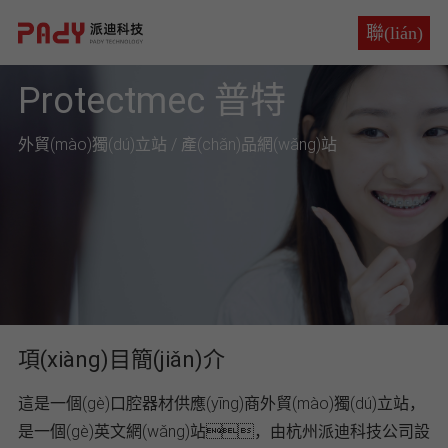
聯(lián)
聯(lián)
系
Protectmec 普特
系
外貿(mào)獨(dú)立站 / 產(chǎn)品網(wǎng)站
項(xiàng)目簡(jiǎn)介
這是一個(gè)口腔器材供應(yīng)商外貿(mào)獨(dú)立站，
是一個(gè)英文網(wǎng)站，由杭州派迪科技公司設