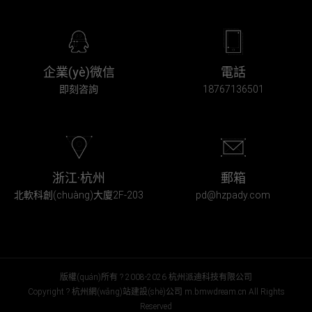
企業(yè)微信
電話
即刻咨詢
18767136501
浙江·杭州
郵箱
北軟科創(chuàng)大廈2F-203
pd@hzpady.com
版權(quán)所有 ? 2008-2026 杭州派迪科技有限公司
Copyright ? 杭州網(wǎng)站建設(shè)公司 m.bmwdream.cn All Rights
Reserved