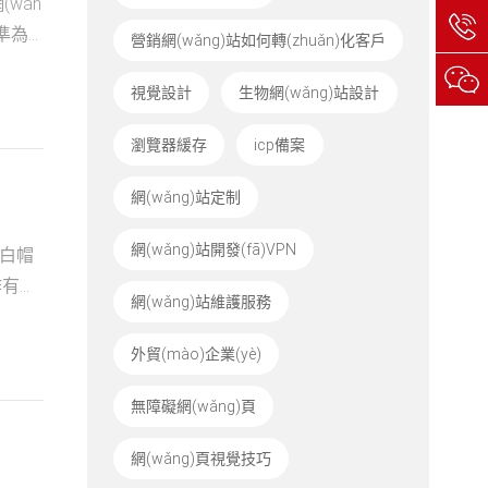
wǎn
標準為
營銷網(wǎng)站如何轉(zhuǎn)化客戶
視覺設計
生物網(wǎng)站設計
瀏覽器緩存
icp備案
網(wǎng)站定制
網(wǎng)站開發(fā)VPN
合白帽
作有一
網(wǎng)站維護服務
wǎn
站提供
外貿(mào)企業(yè)
無障礙網(wǎng)頁
網(wǎng)頁視覺技巧