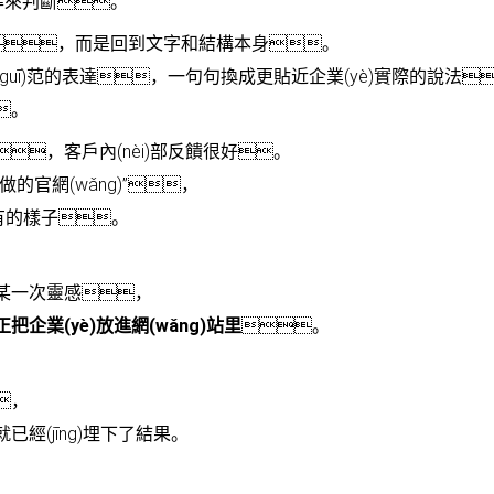
準來判斷。
覺，而是回到文字和結構本身。
uī)范的表達，一句句換成更貼近企業(yè)實際的說法
。
，客戶內(nèi)部反饋很好。
的官網(wǎng)”，
該有的樣子。
某一次靈感，
把企業(yè)放進網(wǎng)站里
。
，
經(jīng)埋下了結果。