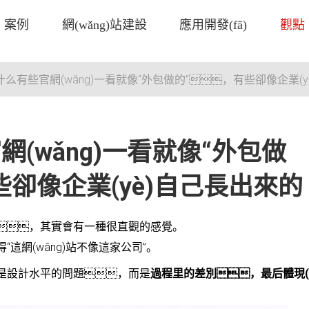
觀點
案例
網(wǎng)站建設
應用開發(fā)
觀點
案例
網(wǎng)站建設
應用開發(fā)
什么有些官網(wǎng)一看就像“外包做的”，有些卻像企業(
網(wǎng)站建設案例
品牌官網(wǎng)設計
電商/商城開發(fā)
微信開發(fā
大策略營銷門戶
微信公眾號開發
我們更好的作品,永遠是下一
品牌配色 個性化設計
付費/社交/新零售/直播電商我
10億微信活躍
站
功能定制
個
們緊跟潮流
助
(wǎng)一看就像“外包做
細節(jié)
了解更多
了解更多
(wǎng)站的
了解更多
了解更多
了解更多
些卻像企業(yè)自己長出來的
了解更多
時，其實會有一種很直觀的感覺。
在線教育
APP/應用平臺
這網(wǎng)站不像這家公司”。
外貿(mào)網(wǎng)站建設
在線網(wǎng)校、在線培
企業(yè)網(
9年開發(fā)經(j
是設計水平的問題，而是
過程里的差別，最后體現(xi
訓直播
開發(fā)
專注GOOGLE搜索算法開發
響應式開發(fā)
(fā)
了解更多
了解更多