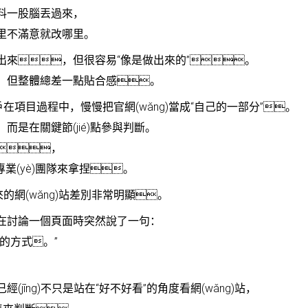
料一股腦丟過來，
里不滿意就改哪里。
出來，但很容易“像是做出來的”。
，但整體總差一點貼合感。
客戶在項目過程中，慢慢把官網(wǎng)當成“自己的一部分”。
是在關鍵節(jié)點參與判斷。
，
專業(yè)團隊來拿捏。
來的網(wǎng)站差別非常明顯。
在討論一個頁面時突然說了一句：
的方式。”
jīng)不只是站在“好不好看”的角度看網(wǎng)站，
高興就好
Gluebar