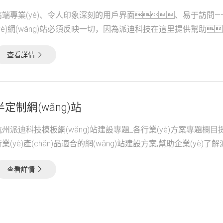
高端專業(yè)、令人印象深刻的用戶界面、易于訪問—
(yè)網(wǎng)站必須反映一切，因為派迪科技在這里提供幫助
憑借精湛的技術、豐富的經(jīng)驗、與客戶的持續(xù)溝
查看詳情
對每一個細節(jié)的關注，我們確保在快速的周期時間內
)提供優(yōu)質(zhì)的服務。
半定制網(wǎng)站
杭州派迪科技模板網(wǎng)站建設專題_各行業(yè)方案專題欄目
業(yè)產(chǎn)品適合的網(wǎng)站建設方案,幫助企業(yè)了
科技建站效果等信息,您可以通過本站了解各行業(yè)網(wǎng)站
查看詳情
案,如需要獲取本行業(yè)定制網(wǎng)站建設方案,可以聯(lián)
服或撥打電話咨詢