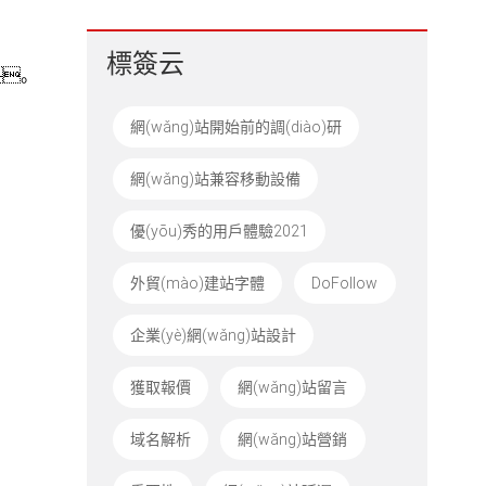
標簽云
。
網(wǎng)站開始前的調(diào)研
網(wǎng)站兼容移動設備
優(yōu)秀的用戶體驗2021
外貿(mào)建站字體
DoFollow
企業(yè)網(wǎng)站設計
獲取報價
網(wǎng)站留言
域名解析
網(wǎng)站營銷