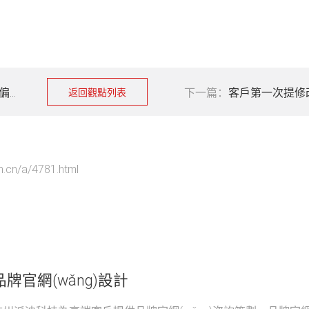
偏，是在這個地方被拉回來的
下一篇：
客戶第一次提修
返回觀點列表
.cn/a/4781.html
品牌官網(wǎng)設計