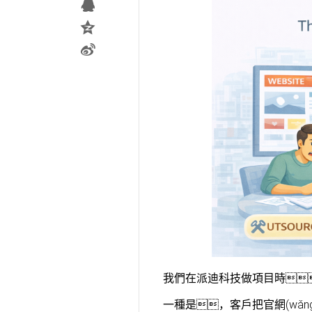
我們在派迪科技做項目時，
一種是，客戶把官網(wǎ