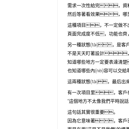
需求一次性給完，資
然后等著看效果，哪
這種項目，不一定做不
頁面完成度不低，功能也齊
另一種狀態(tài)，是
不是天天盯著設計，而
知道哪些地方一定要表達清楚
也知道哪些內(nèi)容可以交給
這兩種狀態(tài)，最后出
有一次項目里，客戶
“這個地方不太像我們平時說話
這句話其實很重要。
因為它意味著，客戶已經(
募邦科技