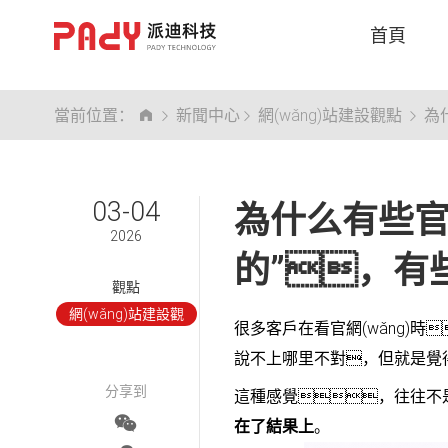
首頁
首頁
當前位置：
新聞中心
網(wǎng)站建設觀點
為
網(wǎng)站建設
應用開發(fā)
案例
03-04
為什么有些官網
2026
在項目中，我們是最佳拍
13年建站經(jīng)驗，數
的”，有
(shù)千家客戶的選擇，為您創
檔
觀點
(chuàng)造專屬經(jīng)典案例
網(wǎng)站建設觀
很多客戶在看官網(wǎng)
點
說不上哪里不對，但就是覺得“
分享到
這種感覺，往往不
在了結果上
。